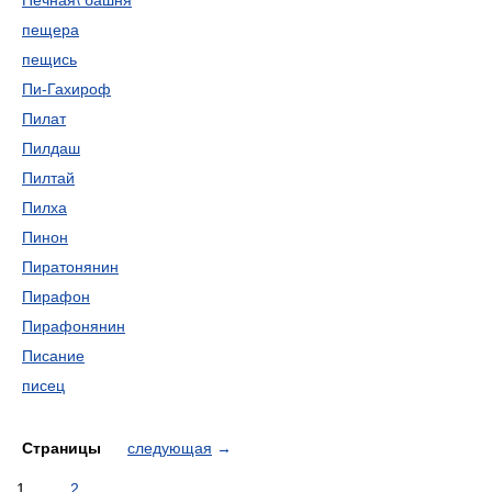
Печная\ башня
пещера
пещись
Пи-Гахироф
Пилат
Пилдаш
Пилтай
Пилха
Пинон
Пиратонянин
Пирафон
Пирафонянин
Писание
писец
Страницы
следующая
→
1
2