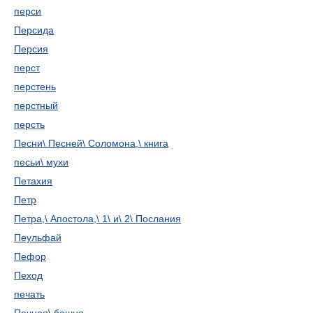
перси
Персида
Персия
перст
перстень
перстный
персть
Песни\ Песней\ Соломона,\ книга
песьи\ мухи
Петахия
Петр
Петра,\ Апостола,\ 1\ и\ 2\ Послания
Пеульфай
Пефор
Пеход
печать