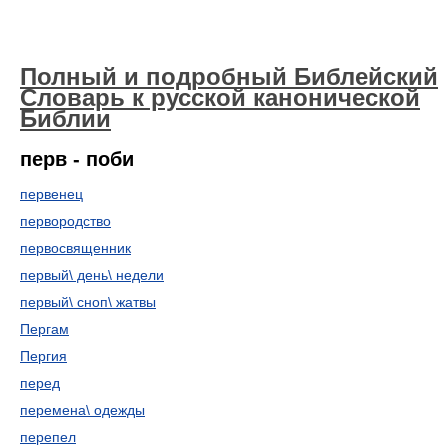
Полный и подробный Библейский
Словарь к русской канонической
Библии
перв - поби
первенец
первородство
первосвященник
первый\ день\ недели
первый\ сноп\ жатвы
Пергам
Пергия
перед
перемена\ одежды
перепел